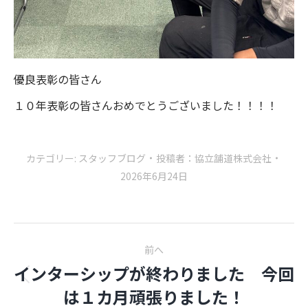
優良表彰の皆さん
１０年表彰の皆さんおめでとうございました！！！！
カテゴリー:
スタッフブログ
投稿者：
協立舗道株式会社
2026年6月24日
Post
前へ
navigation
インターシップが終わりました 今回
前
は１カ月頑張りました！
の