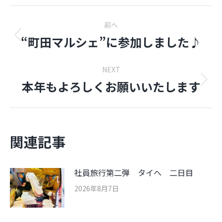
Post
前へ
navigation
“町田マルシェ”に参加しました♪
前
の
投
NEXT
稿:
本年もよろしくお願いいたします
Next
post:
関連記事
社員旅行第二弾 タイへ 二日目
2026年8月7日