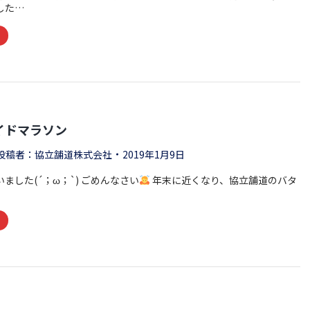
した…
イドマラソン
投稿者：
協立舗道株式会社
2019年1月9日
ました(´；ω；`) ごめんなさい
年末に近くなり、協立舗道のバタ