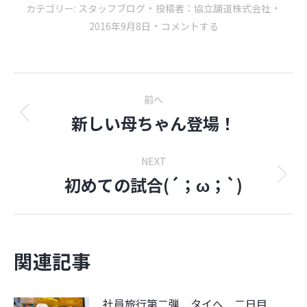
カテゴリー:
スタッフブログ
投稿者：
協立舗道株式会社
2016年9月8日
コメントする
Post
前へ
navigation
新しい母ちゃん登場！
前
の
投
NEXT
稿:
初めての試合(´；ω；`)
Next
post:
関連記事
社員旅行第二弾 タイへ 二日目