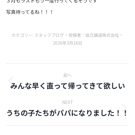
３月もラストもう一度行ってくるそうです
写真待ってるね！！！
カテゴリー:
スタッフブログ
投稿者：
協立舗道株式会社
2026年3月16日
Post
前へ
navigation
みんな早く直って帰ってきて欲しい
前
の
投
NEXT
稿:
うちの子たちがパパになりました！！
Next
post: