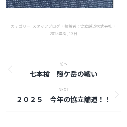
カテゴリー:
スタッフブログ
投稿者：
協立舗道株式会社
2025年3月13日
Post
前へ
navigation
七本槍 賤ケ岳の戦い
前
の
投
NEXT
稿:
２０２５ 今年の協立舗道！！
Next
post: