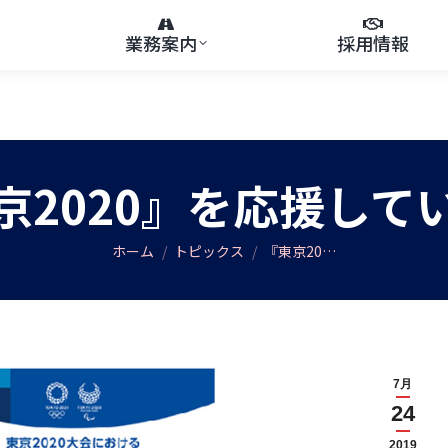
業務案内
採用情報
京2020』を応援して
You are here:
ホーム
トピックス
『東京20…
7月
24
2019