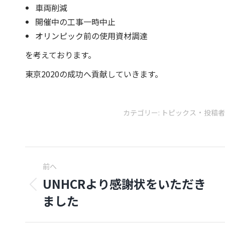
車両削減
開催中の工事一時中止
オリンピック前の使用資材調達
を考えております。
東京2020の成功へ貢献していきます。
カテゴリー:
トピックス
投稿者
Post
前へ
navigation
UNHCRより感謝状をいただき
前
ました
の
投