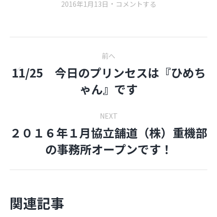
2016年1月13日
コメントする
Post
前へ
navigation
11/25 今日のプリンセスは『ひめち
前
ゃん』です
の
投
NEXT
稿:
２０１６年１月協立舗道（株）重機部
Next
の事務所オープンです！
post:
関連記事